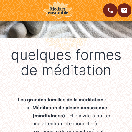
Men
MÉDITATION
APPELER
CONTACTER
Aller
au
PLEINE
contenu
CONSCIENCE
quelques formes
RENNES
de méditation
Les grandes familles de la méditation :
Méditation de pleine conscience
(mindfulness) :
Elle invite à porter
une attention intentionnelle à
l’expérience du moment présent,