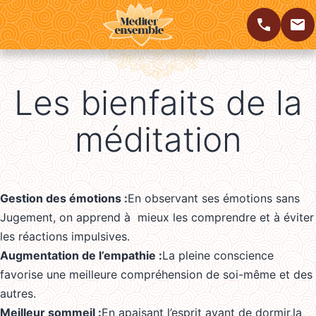
Men
MÉDITATION
APPELER
CONTACTER
Aller
au
PLEINE
Les bienfaits de la
contenu
CONSCIENCE
RENNES
méditation
Gestion des émotions :
En observant ses émotions sans
Jugement, on apprend à mieux les comprendre et à éviter
les réactions impulsives.
Augmentation de l’empathie :
La pleine conscience
favorise une meilleure compréhension de soi-même et des
autres.
Meilleur sommeil :
En apaisant l’esprit avant de dormir,la