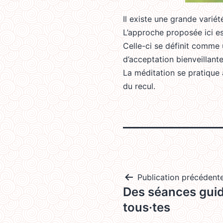
Il existe une grande varié
L’approche proposée ici es
Celle-ci se définit comme 
d’acceptation bienveillant
La méditation se pratique 
du recul.
Navigation
Publication précédent
Des séances guid
de
l’article
tous·tes